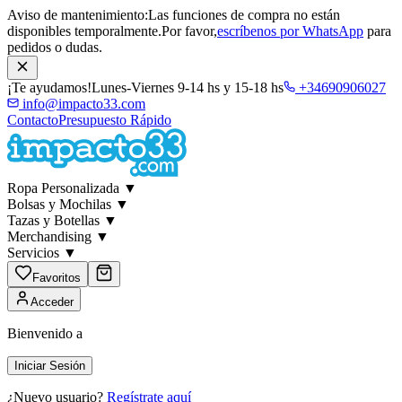
Aviso de mantenimiento:
Las funciones de compra no están
disponibles temporalmente.
Por favor,
escríbenos por WhatsApp
para
pedidos o dudas.
¡Te ayudamos!
Lunes-Viernes 9-14 hs y 15-18 hs
+34690906027
info@impacto33.com
Contacto
Presupuesto Rápido
Ropa Personalizada
▼
Bolsas y Mochilas
▼
Tazas y Botellas
▼
Merchandising
▼
Servicios
▼
Favoritos
Acceder
Bienvenido a
Iniciar Sesión
¿Nuevo usuario?
Regístrate aquí